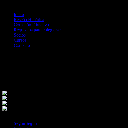
Inicio
Reseña Histórica
Comisión Directiva
Requisitos para colegiarse
Socios
Cursos
Contacto
Novedades
SIMPOSIO “USOS Y EXPERIENCIA DEL
BIOFEEDBACK ELECTROMIOGRÁFICO EN
TRASTORNOS DE LA DEGLUCIÓN”
Seguir
Seguir