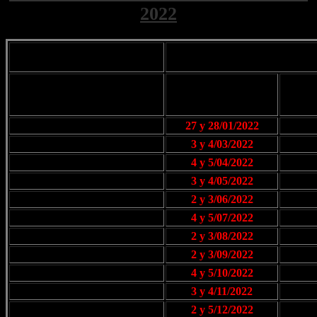
2022
SUBSIDIO
(se recuerda que se
mes vencido)
LLAMAR PARA
MES
CONSULTAR
Pr
MONTO
ENERO
27 y 28/01/2022
31/
FEBRERO
3 y 4/03/2022
07/
MARZO
4 y 5/04/2022
06/
ABRIL
3 y 4/05/2022
05/
MAYO
2 y 3/06/2022
06/
JUNIO
4 y 5/07/2022
06/
JULIO
2 y 3/08/2022
04/
AGOSTO
2 y 3/09/2022
06/
SEPTIEMBRE
4 y 5/10/2022
06/
OCTUBRE
3 y 4/11/2022
07/
NOVIEMBRE
2 y 5/12/2022
06/