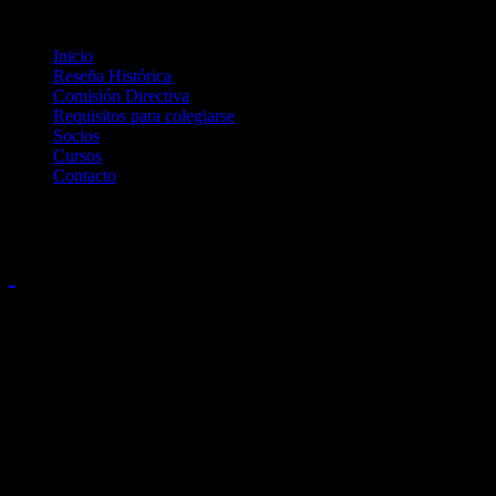
Inicio
Reseña Histórica
Comisión Directiva
Requisitos para colegiarse
Socios
Cursos
Contacto
Novedades
JUNTA ELECTORAL
ACTA Nº 2 / 2021
En la Ciudad de San Miguel de Tucumán, a los Dieciocho (18) días
del mes de Enero de 2021, siendo horas 15.00, reunidos en la Sede