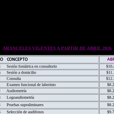
ión al paciente 2 veces por semana.
echa del pedido. No requiere autorización (sólo el código, por ejemplo: 3
e factura con informe.
ARANCELES VIGENTES A PARTIR DE ABRIL 2026
GO CONCEPTO
ABR
 Sesión foniátrica en consultorio
$10.
 Sesión a domicilio
$11.
1 Consulta
$12.
 Examen funcional de laberinto
$8.
2 Audiometría
$8.
3 Logoaudiometría
$8.
 Pruebas supraliminares
$8.
 Selección de audifonos
$9.