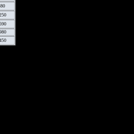
380
250
590
980
450