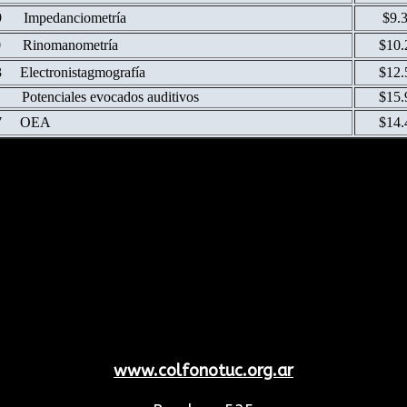
9 Impedanciometría
$9.
0 Rinomanometría
$10.
 Electronistagmografía
$12.
 Potenciales evocados auditivos
$15.
97 OEA
$14.
www.colfonotuc.org.ar