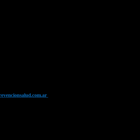
evencionsalud.com.ar
➜ Autogestión: solicitar usuario