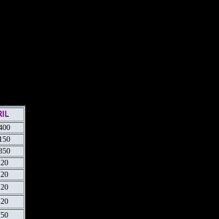
10105 Selección de prótesis).
IL
400
150
350
220
220
220
220
750