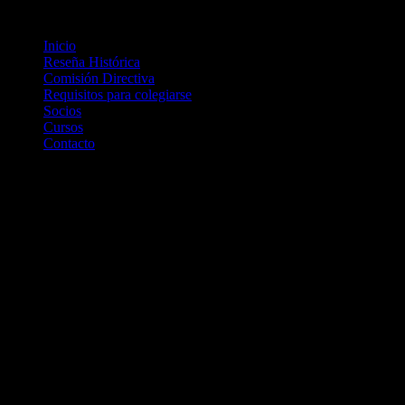
Inicio
Reseña Histórica
Comisión Directiva
Requisitos para colegiarse
Socios
Cursos
Contacto
Normativas y Aranceles
SITIO DE AUTOGESTIÓN PARA PRESTADORES
Con el fin de evitar débitos por credenciales en desuso o afiliado
(USUARIO: facturación.colfonotuc@gmail.com /
contraseña:123
Una vez registrado podrá consultar sobre el estado de los afiliado
IMPORTANTE
– Las prestaciones de foniatría y audiología deben ir acompañada